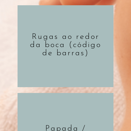
Rugas ao redor
SAIBA MAIS
da boca (código
de barras)
Papada /
SAIBA MAIS