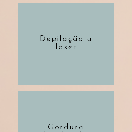
Depilação a
SAIBA MAIS
laser
Gordura
SAIBA MAIS